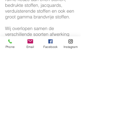
bedrukte stoffen, jacquards,
verduisterende stoffen en ook een
groot gamma brandvrije stoffen.
Wij overlopen samen de
verschillende soorten afwerking
met U aan de hand van
geconfectioneerde stalen.
Phone
Email
Facebook
Instagram
Zo heeft U reeds een idee over
hoe uw gordijn er zal uitzien.
Koning Boudewijnstraat 18 - 8870
izegem
©
2024 by arido nv