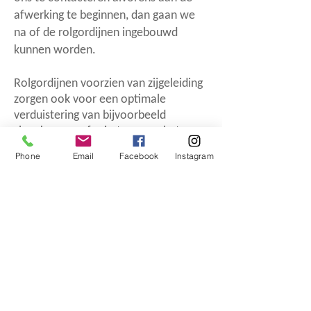
afwerking te beginnen, dan gaan we
na of de rolgordijnen ingebouwd
kunnen worden.
Rolgordijnen voorzien van zijgeleiding
zorgen ook voor een optimale
verduistering van bijvoorbeeld
slaapkamers of ruimtes waar het
volledig donker moet zijn.
Phone
Email
Facebook
Instagram
De rolgordijnen kunnen zowel
handmatig als elektrisch bediend
worden.
Koning Boudewijnstraat 18 - 8870
izegem
©
2024 by arido nv