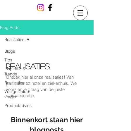
Blog Arido
Realisaties
Blogs
Tips
Realisaties
Inspiratie &
Trends
Ontdek hier al onze realisaties! Van
Realisaties
particulier tot hotel en ziekenhuis. We
voorzien je graag van de juiste
Veelgestelde
raamdecoratie.
vragen
Productadvies
Binnenkort staan hier
blogposts